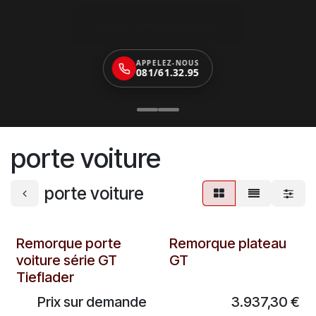
Louer mon container
APPELEZ-NOUS
081/61.32.95
porte voiture
porte voiture
Remorque porte
Remorque plateau
voiture série GT
GT
Tieflader
Prix sur demande
3.937,30
€