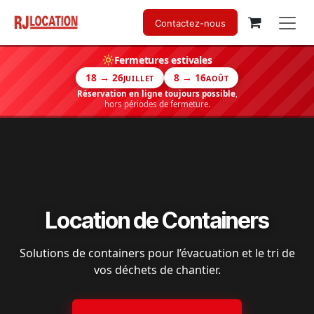
Se rendre au contenu
Contactez-nous
Fermetures estivales
18 → 26
8 → 16
JUILLET
AOÛT
Réservation en ligne toujours possible
,
hors périodes de fermeture.
Location de Containers
Solutions de containers pour l’évacuation et le tri de
vos déchets de chantier.