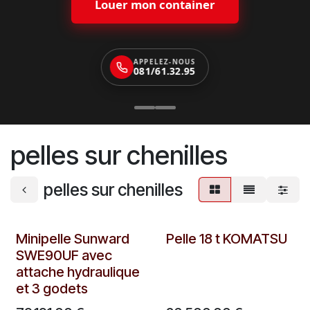
Louer mon container
APPELEZ-NOUS
081/61.32.95
pelles sur chenilles
pelles sur chenilles
Minipelle Sunward
Pelle 18 t KOMATSU
SWE90UF avec
attache hydraulique
et 3 godets