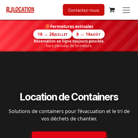
Se rendre au contenu
Contactez-nous
Fermetures estivales
18 → 26
8 → 16
JUILLET
AOÛT
Réservation en ligne toujours possible
,
hors périodes de fermeture.
Location de Containers
Solutions de containers pour l’évacuation et le tri de
vos déchets de chantier.