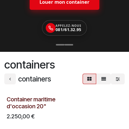
Louer mon container
APPELEZ-NOUS
081/61.32.95
containers
containers
Container maritime
d'occasion 20"
2.250,00
€