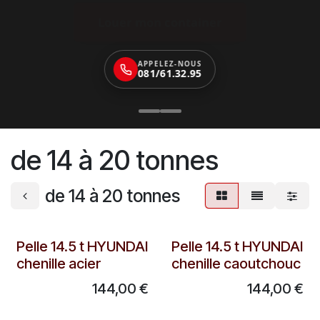
Louer mon container
APPELEZ-NOUS
081/61.32.95
de 14 à 20 tonnes
de 14 à 20 tonnes
A partir de
Nouveau !
Pelle 14.5 t HYUNDAI
Pelle 14.5 t HYUNDAI
chenille acier
chenille caoutchouc
144,00
€
144,00
€