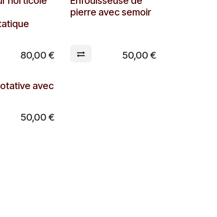
e
A partir de
r horticole
Enfouisseuse de
pierre avec semoir
tatique
80,00
€
50,00
€
e
otative avec
50,00
€