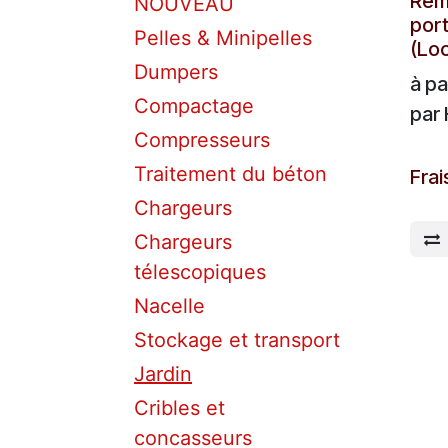
Rem
NOUVEAU
por
Pelles & Minipelles
(Loc
Dumpers
à pa
Compactage
par
Compresseurs
Traitement du béton
A par
Frai
Chargeurs
Chargeurs
télescopiques
Nacelle
Stockage et transport
Jardin
Cribles et
concasseurs