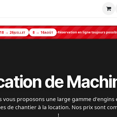
Machine
Matériel neuf
Occasion
Shop
18 → 26
8 → 16
Réservation en ligne toujours possib
JUILLET
AOÛT
cation de Machi
 vous proposons une large gamme d'engins 
s de chantier à la location. Nos prix sont com
!