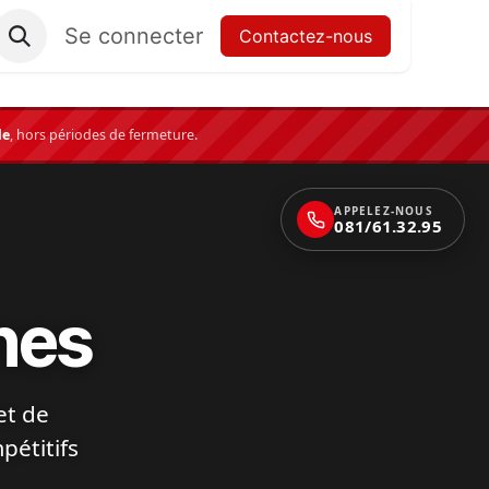
Se connecter
Contactez-nous
le
,
hors périodes de fermeture.
APPELEZ-NOUS
081/61.32.95
nes
et de
pétitifs