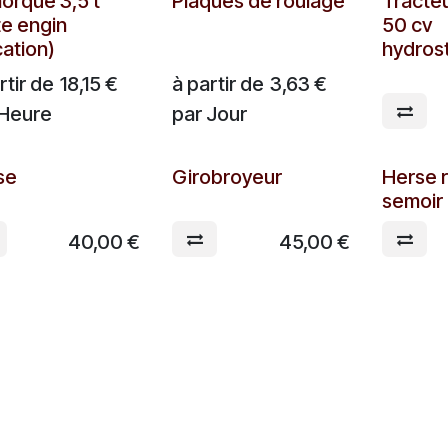
A partir d
orque 3,5 t
Plaques de roulage
Tracteu
te engin
50 cv
ation)
hydros
rtir de
18,15
€
à partir de
3,63
€
Heure
par
Jour
tir de
A partir de
A partir d
se
Girobroyeur
Herse r
semoir
40,00
€
45,00
€