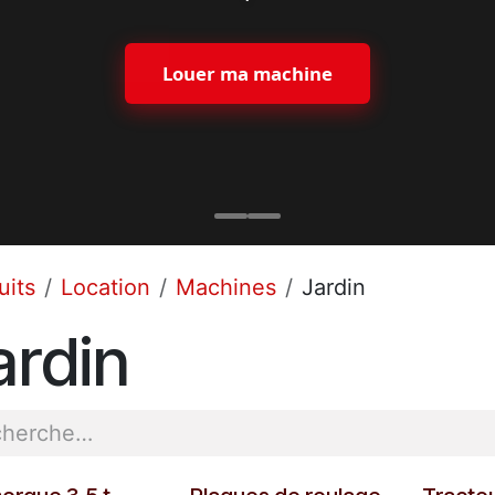
Louer ma machine
uits
Location
Machines
Jardin
ardin