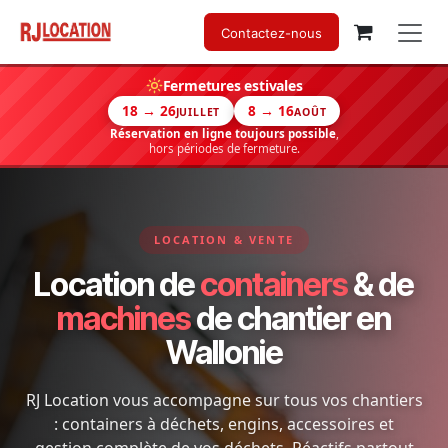
Se rendre au contenu
Contactez-nous
Fermetures estivales
18 → 26
8 → 16
JUILLET
AOÛT
Réservation en ligne toujours possible
,
hors périodes de fermeture.
LOCATION & VENTE
Location de
containers
& de
machines
de chantier en
Wallonie
RJ Location vous accompagne sur tous vos chantiers
: containers à déchets, engins, accessoires et