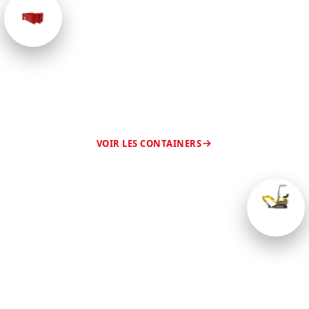
GESTION DES DÉCHETS
Location de containers
Containers de 8 à 30 m³ pour tous vos déchets de
chantier, encombrants, gravats et terres. Livrés et
repris chez vous.
VOIR LES CONTAINERS
ENGINS DE CHANTIER
Location de machines
Minipelles, pelles, chargeurs, dumpers,
compacteurs… Plus de 60 machines à la journée, à
l'heure ou à la semaine.