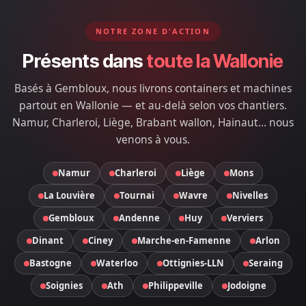
NOTRE ZONE D'ACTION
Présents dans
toute la Wallonie
Basés à Gembloux, nous livrons containers et machines
partout en Wallonie — et au-delà selon vos chantiers.
Namur, Charleroi, Liège, Brabant wallon, Hainaut… nous
venons à vous.
Namur
Charleroi
Liège
Mons
La Louvière
Tournai
Wavre
Nivelles
Gembloux
Andenne
Huy
Verviers
Dinant
Ciney
Marche-en-Famenne
Arlon
Bastogne
Waterloo
Ottignies-LLN
Seraing
Soignies
Ath
Philippeville
Jodoigne