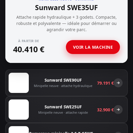
Sunward SWE35UF
Attache rapide hydraulique + 3 godets. Compacte,
robuste et polyvalente — idéale pour démarrer ou
agrandir votre parc.
À PARTIR DE
40.410 €
VOIR LA MACHINE
Sunward SWE90UF
79.191 €
Minipelle neuve · attache hydraulique
Sunward SWE25UF
32.900 €
Minipelle neuve · attache rapide