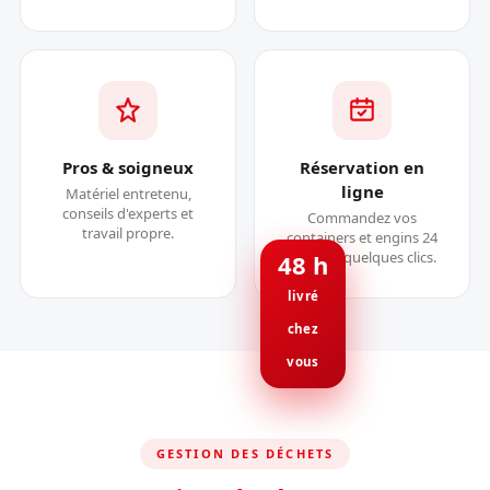
Pros & soigneux
Réservation en
ligne
Matériel entretenu,
conseils d'experts et
Commandez vos
travail propre.
containers et engins 24
h/24, en quelques clics.
48 h
livré
chez
vous
GESTION DES DÉCHETS