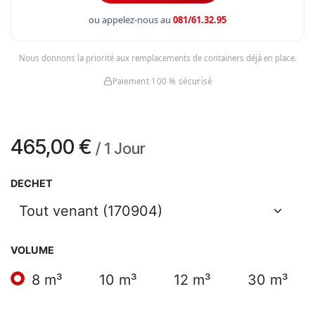
ou appelez-nous au
081/61.32.95
Nous donnons la priorité aux remplacements de containers déjà en place.
Paiement 100 % sécurisé
465,00
€
/
1
Jour
DECHET
VOLUME
8 m³
10 m³
12 m³
30 m³