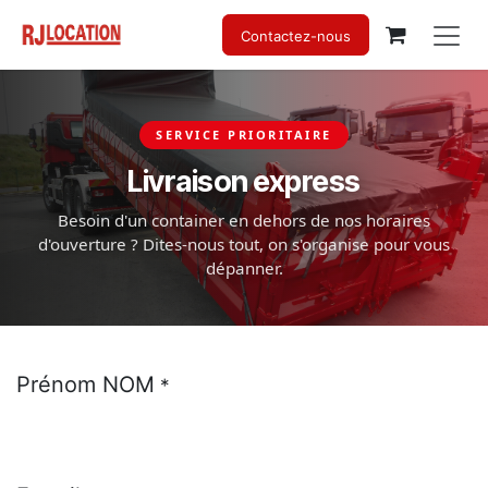
Se rendre au contenu
Contactez-nous
SERVICE PRIORITAIRE
Livraison express
Besoin d'un container en dehors de nos horaires
d'ouverture ? Dites-nous tout, on s'organise pour vous
dépanner.
Prénom NOM
*