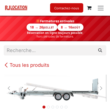
Se rendre au contenu
Contactez-nous
Fermetures estivales
18 → 26
8 → 16
JUILLET
AOÛT
Réservation en ligne toujours possible
,
hors périodes de fermeture.
Tous les produits