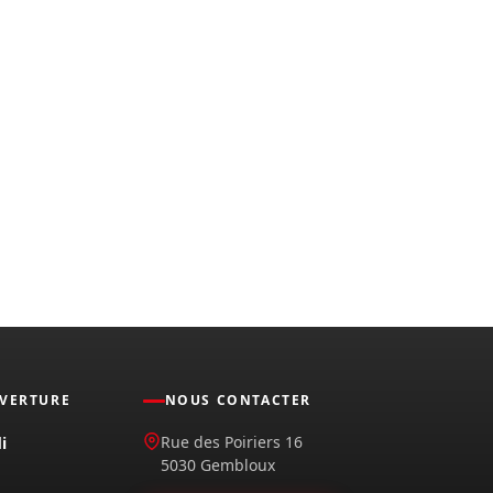
UVERTURE
NOUS CONTACTER
Rue des Poiriers 16
i
5030 Gembloux