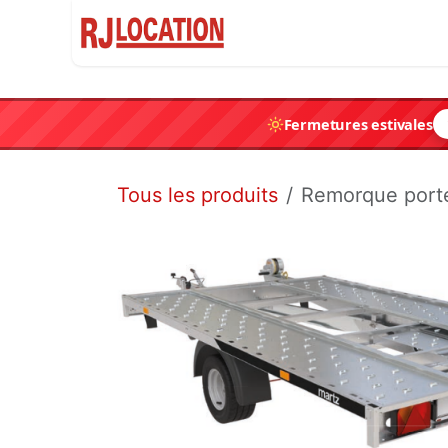
Se rendre au contenu
Accueil
Container
Fermetures estivales
Tous les produits
Remorque porte