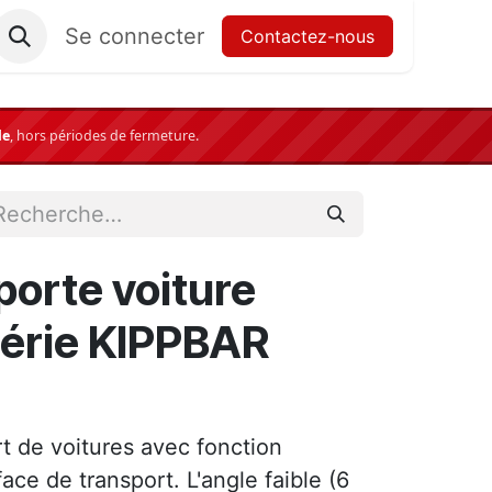
Se connecter
Contactez-nous
le
,
hors périodes de fermeture.
orte voiture
série KIPPBAR
 de voitures avec fonction
face de transport. L'angle faible (6