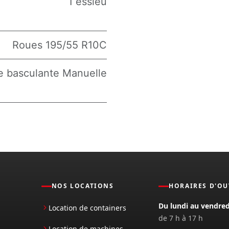
1 essieu
Roues 195/55 R10C
 basculante Manuelle
NOS LOCATIONS
HORAIRES D'O
Du lundi au vendred
Location de containers
de 7 h à 17 h
Location de machines