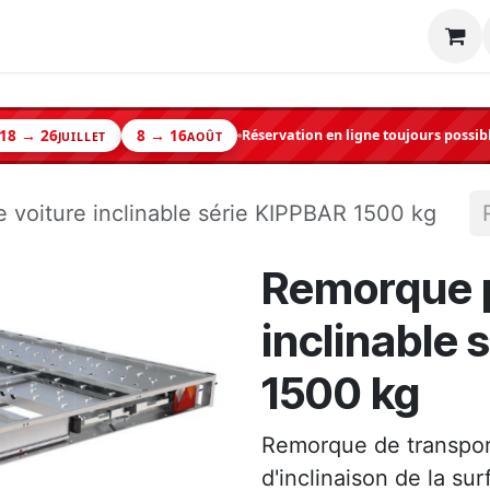
Machine
Matériel neuf
Occasion
Shop
18 → 26
8 → 16
Réservation en ligne toujours possib
JUILLET
AOÛT
 voiture inclinable série KIPPBAR 1500 kg
Remorque p
inclinable 
1500 kg
Remorque de transport
d'inclinaison de la sur