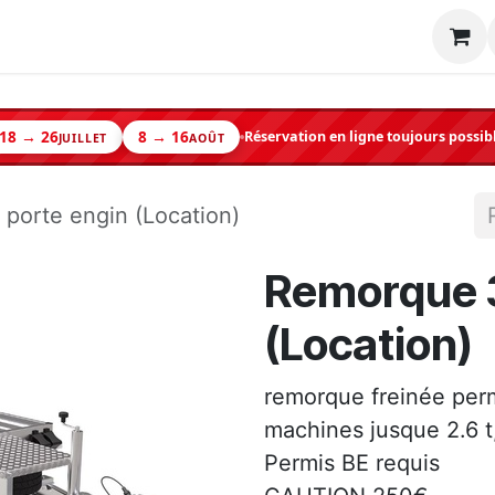
Machine
Matériel neuf
Occasion
Shop
18 → 26
8 → 16
Réservation en ligne toujours possib
JUILLET
AOÛT
 porte engin (Location)
Remorque 3
(Location)
remorque freinée perm
machines jusque 2.6 t
Permis BE requis