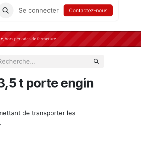
Se connecter
Contactez-nous
le
,
hors périodes de fermeture.
,5 t porte engin
ettant de transporter les
,