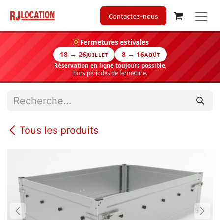
Se rendre au contenu
Contactez-nous
Fermetures estivales
18 → 26
8 → 16
JUILLET
AOÛT
Réservation en ligne toujours possible
,
hors périodes de fermeture.
Tous les produits