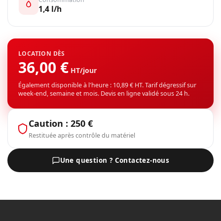
1,4 l/h
LOCATION DÈS
36,00 €
HT/jour
Également disponible à l'heure : 10,89 € HT. Tarif dégressif sur
week-end, semaine et mois. Devis en ligne validé sous 24 h.
Caution : 250 €
Restituée après contrôle du matériel
Une question ? Contactez-nous