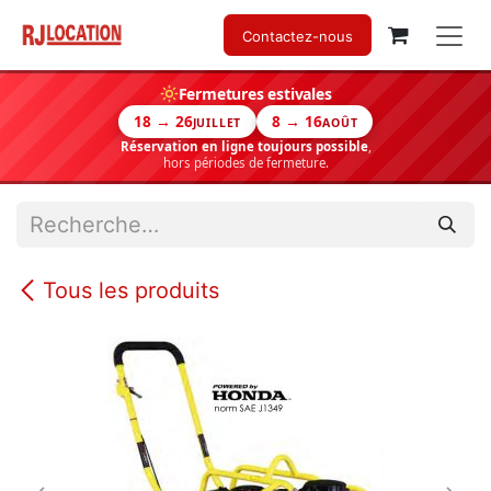
Se rendre au contenu
Contactez-nous
Fermetures estivales
18 → 26
8 → 16
JUILLET
AOÛT
Réservation en ligne toujours possible
,
hors périodes de fermeture.
Tous les produits