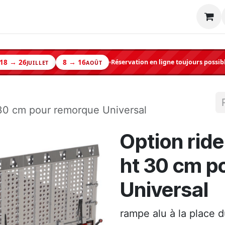
Machine
Matériel neuf
Occasion
Shop
18 → 26
8 → 16
Réservation en ligne toujours possib
JUILLET
AOÛT
 30 cm pour remorque Universal
Option ride
ht 30 cm p
Universal
rampe alu à la place 