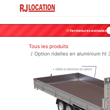
Se rendre au contenu
Accueil
Container
Fermetures estivales
Tous les produits
Option ridelles en aluminium ht