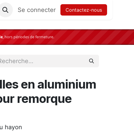
Se connecter
Contactez-nous
le
,
hors périodes de fermeture.
lles en aluminium
our remorque
du hayon