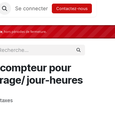
Se connecter
Contactez-nous
le
,
hors périodes de fermeture.
 compteur pour
rage/ jour-heures
 taxes