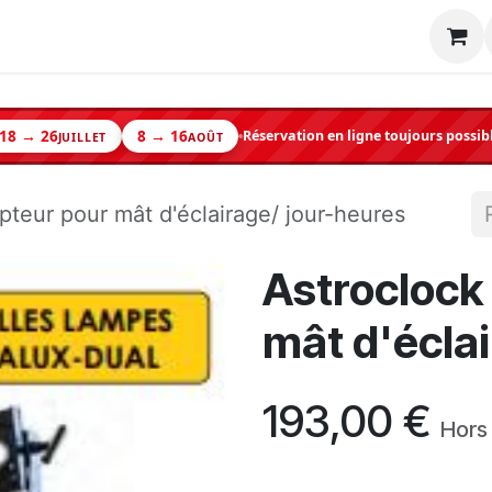
Machine
Matériel neuf
Occasion
Shop
18 → 26
8 → 16
Réservation en ligne toujours possib
JUILLET
AOÛT
teur pour mât d'éclairage/ jour-heures
Astroclock
mât d'éclai
193,00
€
Hors