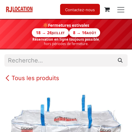
Se rendre au contenu
Contactez-nous
Fermetures estivales
18 → 26
8 → 16
JUILLET
AOÛT
Réservation en ligne toujours possible
,
hors périodes de fermeture.
Tous les produits